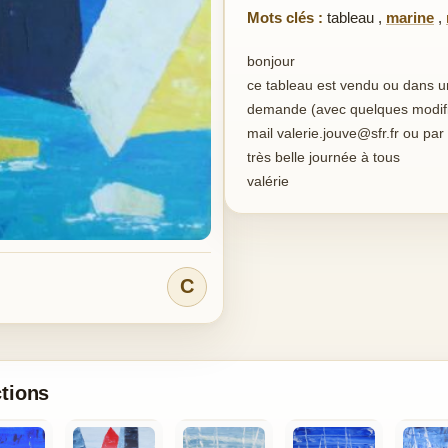
Mots clés :
tableau
,
marine
,
bonjour
ce tableau est vendu ou dans une 
demande (avec quelques modific
mail valerie.jouve@sfr.fr ou pa
très belle journée à tous
valérie
C
ctions