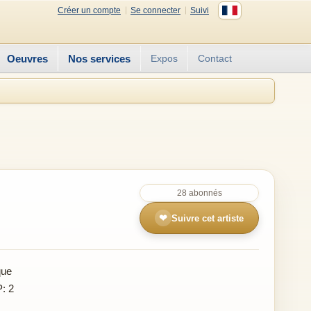
Créer un compte
Se connecter
Suivi
Oeuvres
Nos services
Expos
Contact
28 abonnés
❤
Suivre cet artiste
que
P: 2