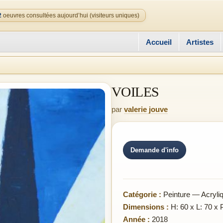
2
oeuvres consultées aujourd’hui (visiteurs uniques)
Accueil
Artistes
VOILES
par
valerie jouve
Demande d'info
Catégorie :
Peinture — Acryli
Dimensions :
H: 60 x L: 70 x 
Année :
2018