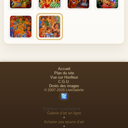
Accueil
Plan du site
Vue sur Honfleur
C.G.U.
Droits des images
© 2007-2026 LiveGalerie
Explorer LiveGalerie :
Galerie d’art en ligne
•
Acheter une œuvre d’art
•