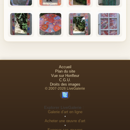
Accueil
Plan du site
Vue sur Honfleur
C.G.U.
Droits des images
© 2007-2026 LiveGalerie
Explorer LiveGalerie :
Galerie d’art en ligne
•
Acheter une œuvre d’art
•
Exposer ses œuvres