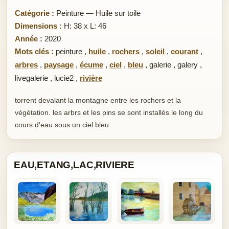
Catégorie :
Peinture — Huile sur toile
Dimensions :
H: 38 x L: 46
Année :
2020
Mots clés :
peinture
,
huile
,
rochers
,
soleil
,
courant
,
arbres
,
paysage
,
écume
,
ciel
,
bleu
,
galerie
,
galery
,
livegalerie
,
lucie2
,
rivière
torrent devalant la montagne entre les rochers et la
végétation. les arbrs et les pins se sont installés le long du
cours d'eau sous un ciel bleu.
EAU,ETANG,LAC,RIVIERE