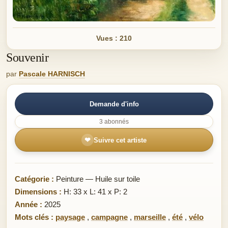
Vues : 210
Souvenir
par
Pascale HARNISCH
Demande d'info
3 abonnés
❤
Suivre cet artiste
Catégorie :
Peinture — Huile sur toile
Dimensions :
H: 33 x L: 41 x P: 2
Année :
2025
Mots clés :
paysage
,
campagne
,
marseille
,
été
,
vélo