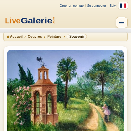
Créer un compte
Se connecter
Suivi
Accueil
Oeuvres
Peinture
Souvenir