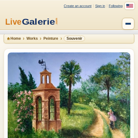
Create an account
Sign in
Following
Home
Works
Peinture
Souvenir