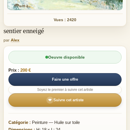
Vues : 2420
sentier enneigé
par
Alex
Oeuvre disponible
Prix :
200 €
Faire une offre
Soyez le premier à suivre cet artiste
❤
Suivre cet artiste
Catégorie :
Peinture — Huile sur toile
Dimensions :
H: 18 x L: 24