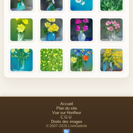
Accueil
Plan du site
Vue sur Honfleur
C.G.U.
Droits des images
© 2007-2026 LiveGalerie