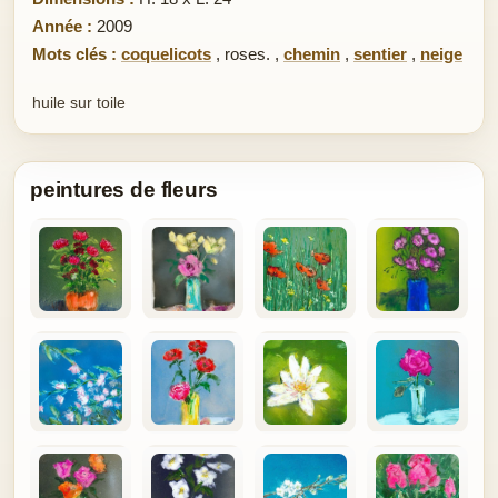
Année :
2009
Mots clés :
coquelicots
,
roses.
,
chemin
,
sentier
,
neige
huile sur toile
peintures de fleurs