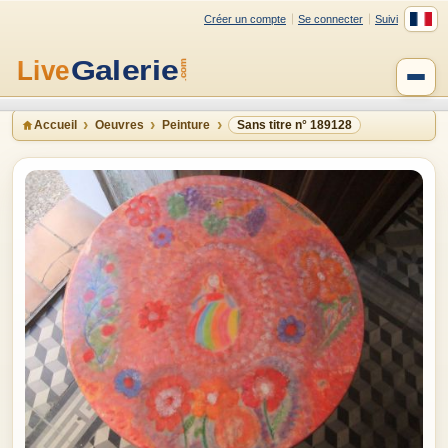
Créer un compte
Se connecter
Suivi
Accueil
Oeuvres
Peinture
Sans titre n° 189128