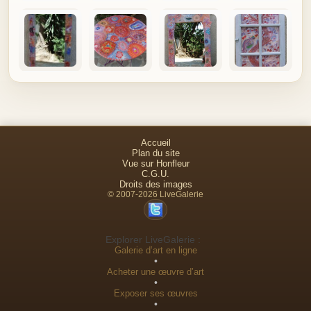
Accueil
Plan du site
Vue sur Honfleur
C.G.U.
Droits des images
© 2007-2026 LiveGalerie
Explorer LiveGalerie :
Galerie d’art en ligne
•
Acheter une œuvre d’art
•
Exposer ses œuvres
•