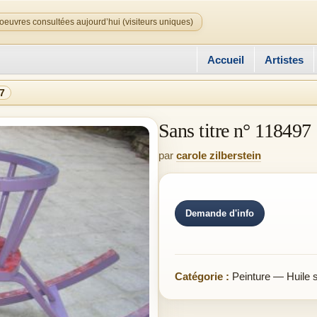
oeuvres consultées aujourd’hui (visiteurs uniques)
Accueil
Artistes
97
Sans titre n° 118497
par
carole zilberstein
Demande d'info
Catégorie :
Peinture — Huile su