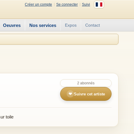
Créer un compte
Se connecter
Suivi
Oeuvres
Nos services
Expos
Contact
2 abonnés
❤
Suivre cet artiste
r toile