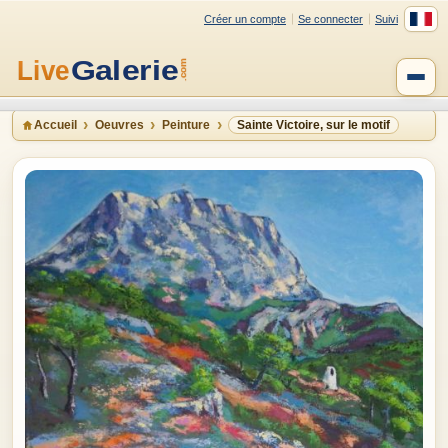
Créer un compte
Se connecter
Suivi
Accueil
Oeuvres
Peinture
Sainte Victoire, sur le motif