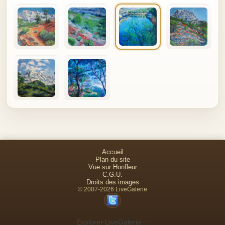
Accueil
Plan du site
Vue sur Honfleur
C.G.U.
Droits des images
© 2007-2026 LiveGalerie
Explorer LiveGalerie :