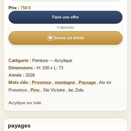
Prix :
750 €
Faire une offre
4 abonnés
❤
Suivre cet artiste
Catégorie :
Peinture — Acrylique
Dimensions :
H: 100 x L: 73
Année :
2026
Mots clés :
Provence
,
montagne
,
Paysage
,
Aix en
Provence
,
Pins
,
Ste Victoire
,
lac Zola
Acrylique sur toile
payages