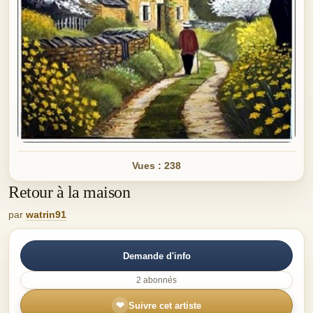
Vues : 238
Retour à la maison
par
watrin91
Demande d'info
2 abonnés
❤
Suivre cet artiste