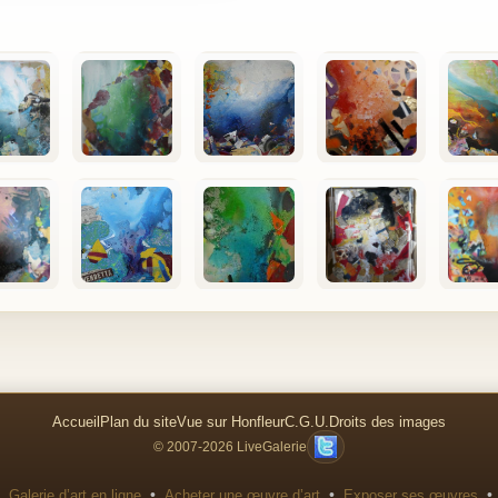
Accueil
Plan du site
Vue sur Honfleur
C.G.U.
Droits des images
© 2007-2026 LiveGalerie
•
•
•
Galerie d’art en ligne
Acheter une œuvre d’art
Exposer ses œuvres