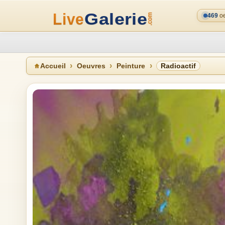
469
oe
Accueil
Oeuvres
Peinture
Radioactif