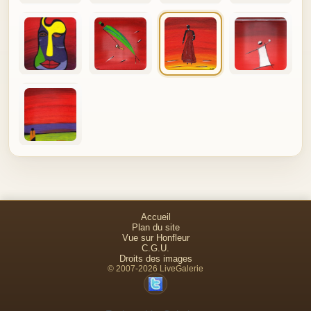
Accueil
Plan du site
Vue sur Honfleur
C.G.U.
Droits des images
© 2007-2026 LiveGalerie