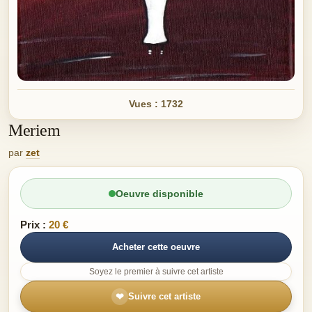
Vues : 1732
Meriem
par
zet
Oeuvre disponible
Prix :
20 €
Acheter cette oeuvre
Soyez le premier à suivre cet artiste
❤
Suivre cet artiste