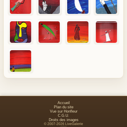
Accueil
Plan du site
Vue sur Honfleur
C.G.U.
Droits des images
© 2007-2026 LiveGalerie