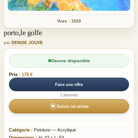
Vues : 1020
porto,le golfe
par
DENISE JOUVE
Oeuvre disponible
Prix :
175 €
Faire une offre
2 abonnés
❤
Suivre cet artiste
Catégorie :
Peinture — Acrylique
Dimensions :
H: 42 x L: 54