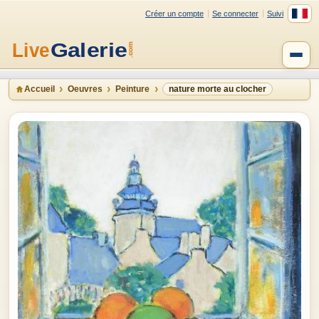
Créer un compte
Se connecter
Suivi
Accueil
Oeuvres
Peinture
nature morte au clocher