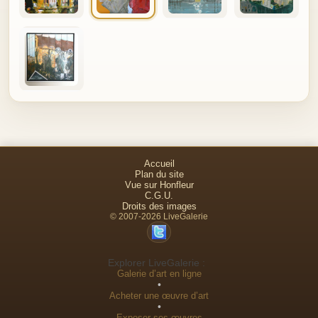
Accueil
Plan du site
Vue sur Honfleur
C.G.U.
Droits des images
© 2007-2026 LiveGalerie
Explorer LiveGalerie :
Galerie d’art en ligne
•
Acheter une œuvre d’art
•
Exposer ses œuvres