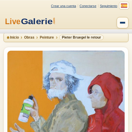
Crear una cuenta
Conectarse
Seguimiento
Inicio
Obras
Peinture
Pieter Bruegel le retour