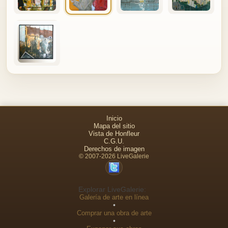
Inicio
Mapa del sitio
Vista de Honfleur
C.G.U.
Derechos de imagen
© 2007-2026 LiveGalerie
Explorar LiveGalerie:
Galería de arte en línea
•
Comprar una obra de arte
•