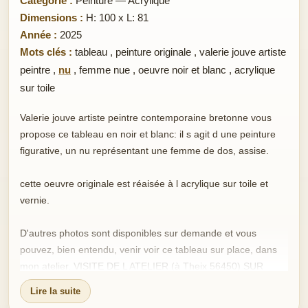
Catégorie :
Peinture — Acrylique
Dimensions :
H: 100 x L: 81
Année :
2025
Mots clés :
tableau
,
peinture originale
,
valerie jouve artiste
peintre
,
nu
,
femme nue
,
oeuvre noir et blanc
,
acrylique
sur toile
Valerie jouve artiste peintre contemporaine bretonne vous
propose ce tableau en noir et blanc: il s agit d une peinture
figurative, un nu représentant une femme de dos, assise.
cette oeuvre originale est réaisée à l acrylique sur toile et
vernie.
D'autres photos sont disponibles sur demande et vous
pouvez, bien entendu, venir voir ce tableau sur place, dans
mon atelier. VISITE DE L ATELIER (à Theix 56450) SUR
SIMPLE DEMANDE
Lire la suite