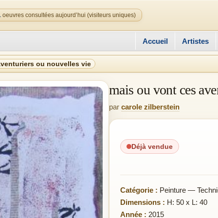
1
oeuvres consultées aujourd’hui (visiteurs uniques)
Accueil
Artistes
venturiers ou nouvelles vie
mais ou vont ces ave
par
carole zilberstein
Déjà vendue
Catégorie :
Peinture — Techni
Dimensions :
H: 50 x L: 40
Année :
2015