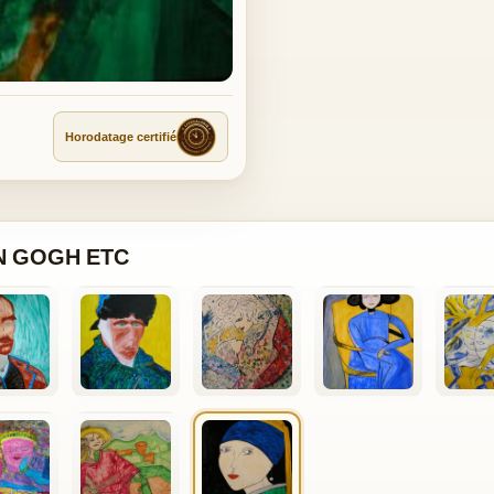
Horodatage certifié
N GOGH ETC