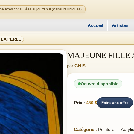
oeuvres consultées aujourd’hui (visiteurs uniques)
Accueil
Artistes
 LA PERLE
MA JEUNE FILLE 
par
GHIS
Oeuvre disponible
Prix :
450 €
Faire une offre
Catégorie :
Peinture — Acryli