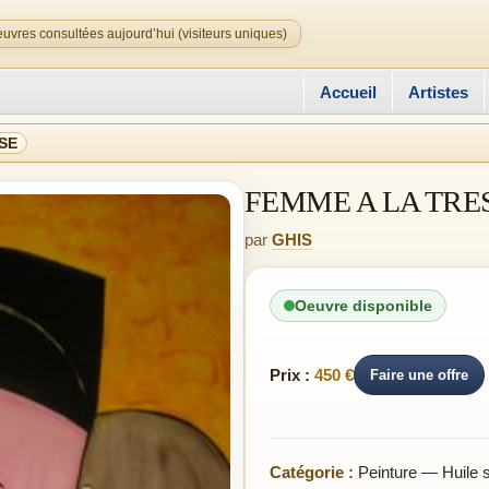
uvres consultées aujourd’hui (visiteurs uniques)
Accueil
Artistes
SE
FEMME A LA TRE
par
GHIS
Oeuvre disponible
Prix :
450 €
Faire une offre
Catégorie :
Peinture — Huile su