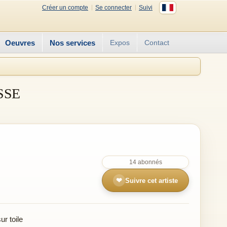
Créer un compte
Se connecter
Suivi
Oeuvres
Nos services
Expos
Contact
SSE
14 abonnés
❤
Suivre cet artiste
r toile