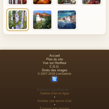
Accueil
Plan du site
Vue sur Honfleur
C.G.U.
Droits des images
© 2007-2026 LiveGalerie
Explorer LiveGalerie :
Galerie d’art en ligne
•
Acheter une œuvre d’art
•
Exposer ses œuvres