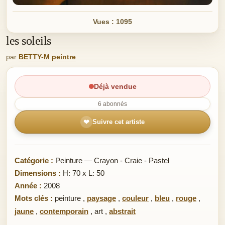
Vues : 1095
les soleils
par
BETTY-M peintre
Déjà vendue
6 abonnés
❤
Suivre cet artiste
Catégorie :
Peinture — Crayon - Craie - Pastel
Dimensions :
H: 70 x L: 50
Année :
2008
Mots clés :
peinture
,
paysage
,
couleur
,
bleu
,
rouge
,
jaune
,
contemporain
,
art
,
abstrait