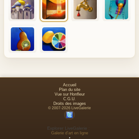
Accueil
Plan du site
Vue sur Honfleur
C.G.U.
Droits des images
© 2007-2026 LiveGalerie
Explorer LiveGalerie :
Galerie d’art en ligne
•