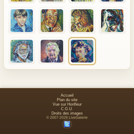
Accueil
Plan du site
Vue sur Honfleur
C.G.U.
Droits des images
© 2007-2026 LiveGalerie