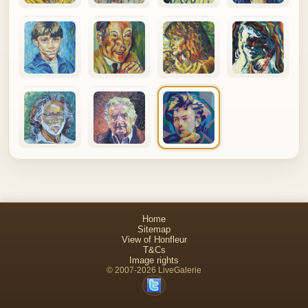
Home
Sitemap
View of Honfleur
T&Cs
Image rights
© 2007-2026 LiveGalerie