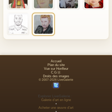
Accueil
Plan du site
Vue sur Honfleur
C.G.U.
Droits des images
© 2007-2026 LiveGalerie
Explorer LiveGalerie :
Galerie d’art en ligne
•
Acheter une œuvre d’art
•