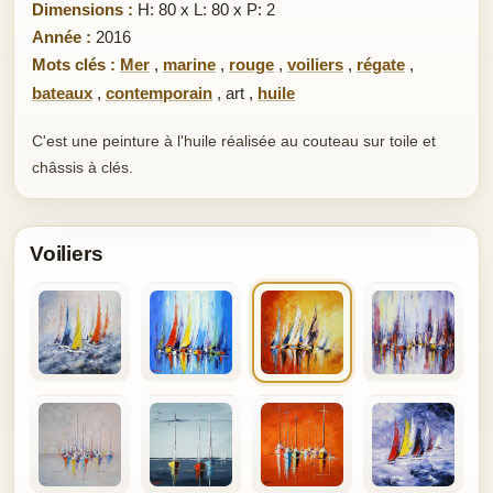
Dimensions :
H: 80 x L: 80 x P: 2
Année :
2016
Mots clés :
Mer
,
marine
,
rouge
,
voiliers
,
régate
,
bateaux
,
contemporain
,
art
,
huile
C'est une peinture à l'huile réalisée au couteau sur toile et
châssis à clés.
Voiliers