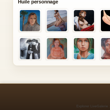
Huile personnage
Explorer LiveGalerie :