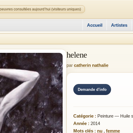
oeuvres consultées aujourd’hui (visiteurs uniques)
Accueil
Artistes
helene
par
catherin nathalie
Demande d'info
Catégorie :
Peinture — Huile s
Année :
2014
Mots clés :
nu
,
femme