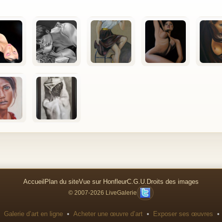
Accueil
Plan du site
Vue sur Honfleur
C.G.U.
Droits des images
© 2007-2026 LiveGalerie
•
•
•
Galerie d’art en ligne
Acheter une œuvre d’art
Exposer ses œuvres