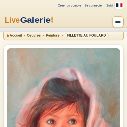
Créer un compte
Se connecter
Suivi
Accueil
Oeuvres
Peinture
FILLETTE AU FOULARD