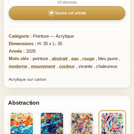
43 abonnés
❤
Suivre cet artiste
Catégorie :
Peinture — Acrylique
Dimensions :
H: 35 x L: 35
Année :
2026
Mots clés :
peinture
,
abstrait
,
eau
,
rouge
,
bleu jaune
,
moderne
,
mouvement
,
couleur
,
vivante
,
chaleureux
Acrylique sur carton
Abstraction