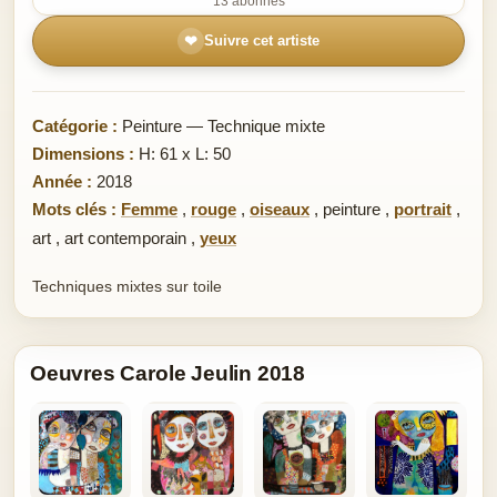
13 abonnés
❤
Suivre cet artiste
Catégorie :
Peinture — Technique mixte
Dimensions :
H: 61 x L: 50
Année :
2018
Mots clés :
Femme
,
rouge
,
oiseaux
,
peinture
,
portrait
,
art
,
art contemporain
,
yeux
Techniques mixtes sur toile
Oeuvres Carole Jeulin 2018