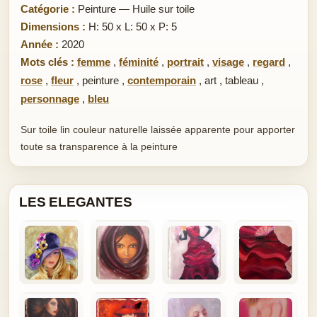
Catégorie :
Peinture — Huile sur toile
Dimensions :
H: 50 x L: 50 x P: 5
Année :
2020
Mots clés :
femme
,
féminité
,
portrait
,
visage
,
regard
,
rose
,
fleur
,
peinture
,
contemporain
,
art
,
tableau
,
personnage
,
bleu
Sur toile lin couleur naturelle laissée apparente pour apporter
toute sa transparence à la peinture
LES ELEGANTES