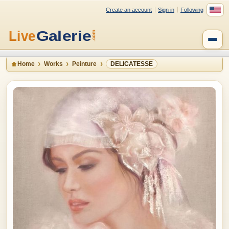
Create an account
Sign in
Following
Home
Works
Peinture
DELICATESSE