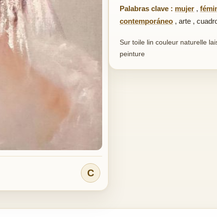
Palabras clave :
mujer
,
fémin
contemporáneo
,
arte
,
cuadr
Sur toile lin couleur naturelle 
peinture
C