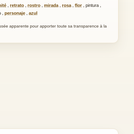
ité
,
retrato
,
rostro
,
mirada
,
rosa
,
flor
,
pintura
,
o
,
personaje
,
azul
laissée apparente pour apporter toute sa transparence à la