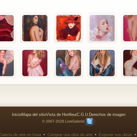
Inicio
Mapa del sitio
Vista de Honfleur
C.G.U.
Derechos de imagen
© 2007-2026 LiveGalerie
•
•
•
Galería de arte en línea
Comprar una obra de arte
Exponer sus obras