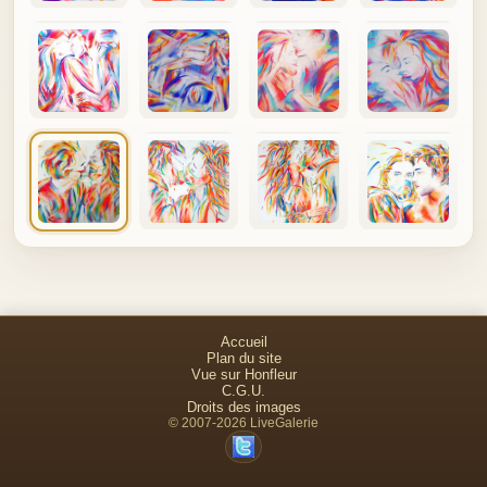
Accueil
Plan du site
Vue sur Honfleur
C.G.U.
Droits des images
© 2007-2026 LiveGalerie