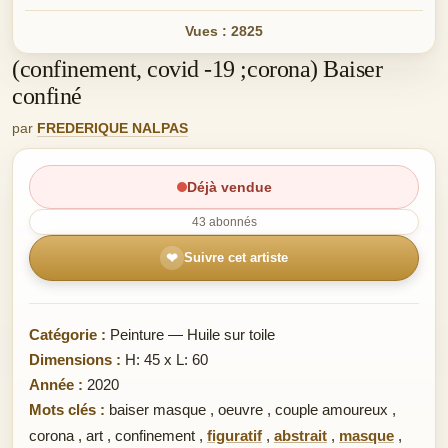
Vues : 2825
(confinement, covid -19 ;corona) Baiser
confiné
par
FREDERIQUE NALPAS
Déjà vendue
43 abonnés
❤
Suivre cet artiste
Catégorie :
Peinture — Huile sur toile
Dimensions :
H: 45 x L: 60
Année :
2020
Mots clés :
baiser masque
,
oeuvre
,
couple amoureux
,
corona
,
art
,
confinement
,
figuratif
,
abstrait
,
masque
,