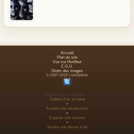
Accueil
Plan du site
Vue sur Honfleur
C.G.U.
Droits des images
© 2007-2026 LiveGalerie
Explorer LiveGalerie :
Galerie d’art en ligne
•
Acheter une œuvre d’art
•
Exposer ses œuvres
•
Vendre une œuvre d’art