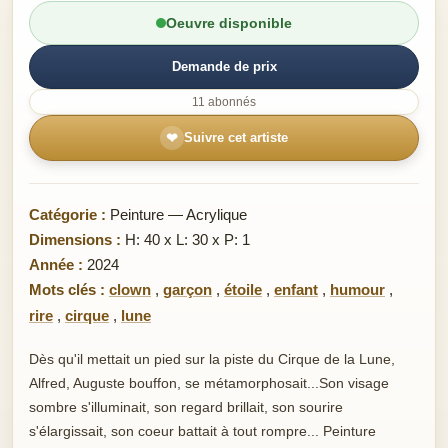
Oeuvre disponible
Demande de prix
11 abonnés
❤
Suivre cet artiste
Catégorie :
Peinture — Acrylique
Dimensions :
H: 40 x L: 30 x P: 1
Année :
2024
Mots clés :
clown
,
garçon
,
étoile
,
enfant
,
humour
,
rire
,
cirque
,
lune
Dès qu'il mettait un pied sur la piste du Cirque de la Lune,
Alfred, Auguste bouffon, se métamorphosait...Son visage
sombre s'illuminait, son regard brillait, son sourire
s'élargissait, son coeur battait à tout rompre... Peinture