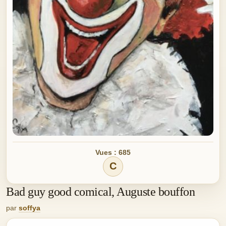
Vues : 685
C
Bad guy good comical, Auguste bouffon
par
soffya