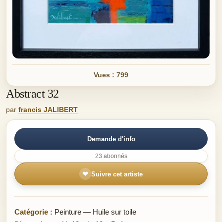
Vues : 799
Abstract 32
par
francis JALIBERT
Demande d'info
23 abonnés
❤
Suivre cet artiste
Catégorie :
Peinture — Huile sur toile