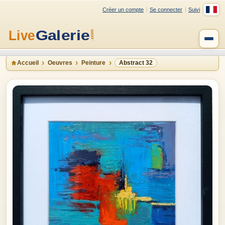
Créer un compte
Se connecter
Suivi
Accueil
Oeuvres
Peinture
Abstract 32