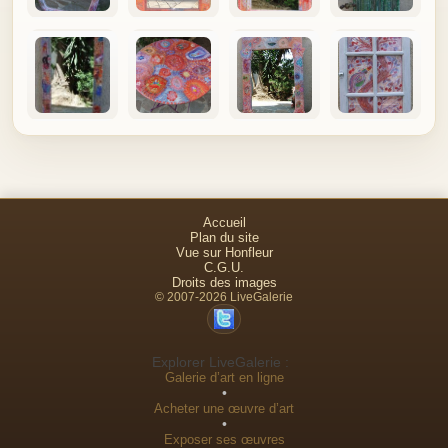
Accueil
Plan du site
Vue sur Honfleur
C.G.U.
Droits des images
© 2007-2026 LiveGalerie
Explorer LiveGalerie :
Galerie d’art en ligne
•
Acheter une œuvre d’art
•
Exposer ses œuvres