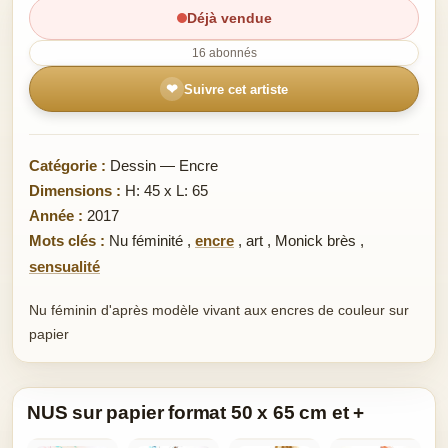
Déjà vendue
16 abonnés
❤
Suivre cet artiste
Catégorie :
Dessin — Encre
Dimensions :
H: 45 x L: 65
Année :
2017
Mots clés :
Nu féminité
,
encre
,
art
,
Monick brès
,
sensualité
Nu féminin d'après modèle vivant aux encres de couleur sur
papier
NUS sur papier format 50 x 65 cm et +