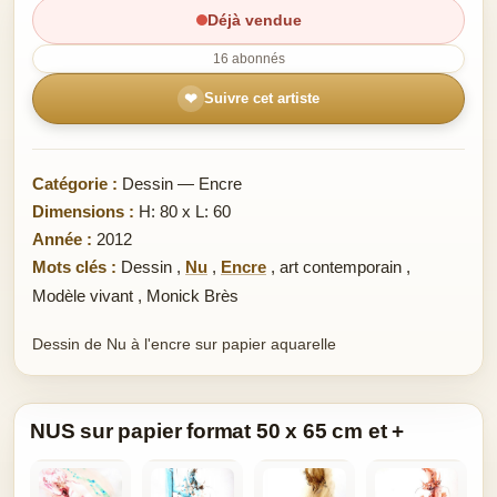
Déjà vendue
16 abonnés
❤
Suivre cet artiste
Catégorie :
Dessin — Encre
Dimensions :
H: 80 x L: 60
Année :
2012
Mots clés :
Dessin
,
Nu
,
Encre
,
art contemporain
,
Modèle vivant
,
Monick Brès
Dessin de Nu à l'encre sur papier aquarelle
NUS sur papier format 50 x 65 cm et +