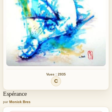
Vues : 2935
C
Espérance
par
Monick Bres