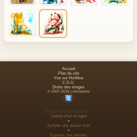
Accueil
Plan du site
Vue sur Honfleur
C.G.U.
Droits des images
© 2007-2026 LiveGalerie
Explorer LiveGalerie :
Galerie d’art en ligne
•
Acheter une œuvre d’art
•
Exposer ses œuvres