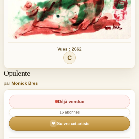
Vues : 2662
C
Opulente
par
Monick Bres
Déjà vendue
16 abonnés
❤
Suivre cet artiste