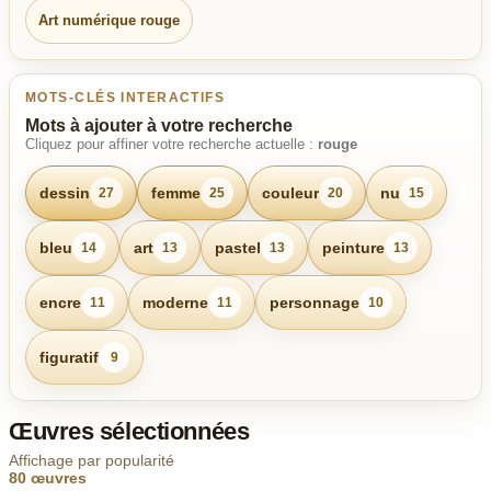
Art numérique rouge
MOTS-CLÉS INTERACTIFS
Mots à ajouter à votre recherche
Cliquez pour affiner votre recherche actuelle :
rouge
dessin
femme
couleur
nu
27
25
20
15
bleu
art
pastel
peinture
14
13
13
13
encre
moderne
personnage
11
11
10
figuratif
9
Œuvres sélectionnées
Affichage par popularité
80 œuvres