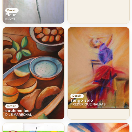
Dessin
Fleur
Nuves
Dessin
Tango solo
FREDERIQUE NALPAS
Dessin
coulemelles
D LE MARECHAL