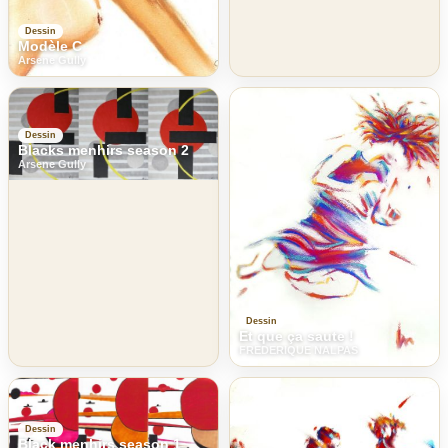
Dessin
Modèle C
Arsene Gully
Dessin
Blacks menhirs season 2
Arsene Gully
Dessin
Et que ça saute !
FREDERIQUE NALPAS
Dessin
Black menhirs season 1