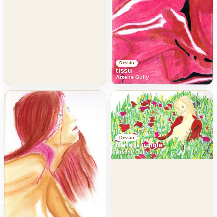
Dessin
tissu
Arsene Gully
Dessin
dans la jungle
Arsene Gully