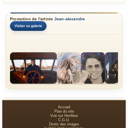
Promotion de l'artiste
Jean-alexandre
Visiter sa galerie
Accueil
Plan du site
Vue sur Honfleur
C.G.U.
Droits des images