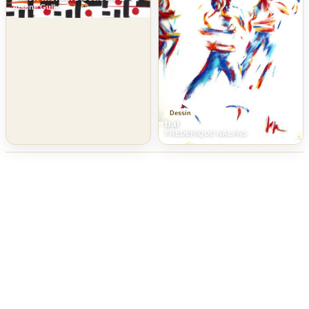
Arsene Gully
Dessin
bal
FREDERIQUE NALPAS