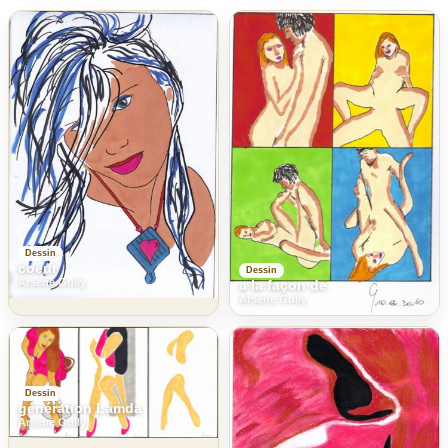
Dessin
coeur
Dessin
Arsene Gully
a la façon de
Arsene Gully
Dessin
génération Lamda
Arsene Gully