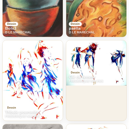
Dessin
Dessin
Bols3
paëlla
D LE MARECHAL
D LE MARECHAL
Dessin
Clé de femme
FREDERIQUE NALPAS
Dessin
Tribale poursuite
FREDERIQUE NALPAS