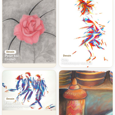
Dessin
Pour toi
Dessin
Cris
EstelleD
FREDERIQUE NALPAS
Dessin
Free Jazz
FREDERIQUE NALPAS