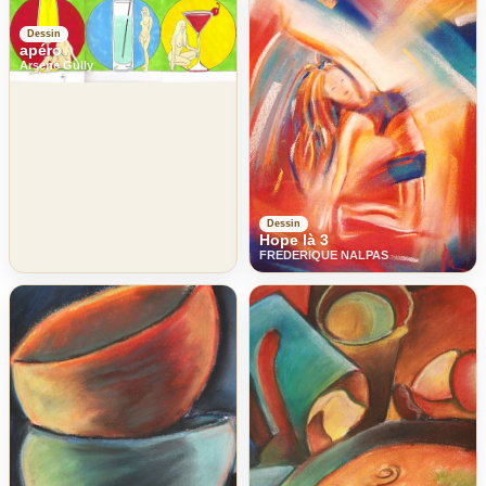
Dessin
apéro
Arsene Gully
Dessin
Hope là 3
FREDERIQUE NALPAS