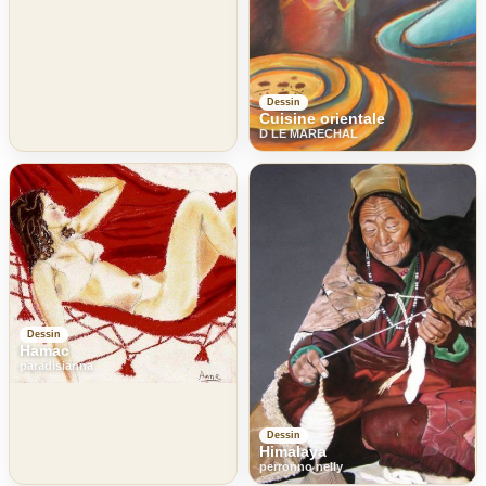
Dessin
Cuisine orientale
D LE MARECHAL
Dessin
Hamac
paradisianna
Dessin
Himalaya
perronno nelly