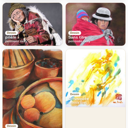
Dessin
Dessin
Sans titre
prière
perronno nelly
perronno nelly
Dessin
Offusquée
Monick Bres
Dessin