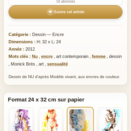
16 abonnés
❤
Suivre cet artiste
Catégorie :
Dessin — Encre
Dimensions :
H: 32 x L: 24
Année :
2012
Mots clés :
Nu
,
encre
,
art contemporain
,
femme
,
dessin
,
Monick Brès
,
art
,
sensualité
Dessin de NU d'après Modèle vivant, aux encres de couleur.
Format 24 x 32 cm sur papier