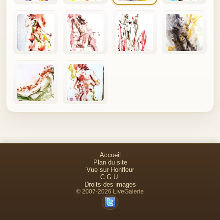
Accueil
Plan du site
Vue sur Honfleur
C.G.U.
Droits des images
© 2007-2026 LiveGalerie