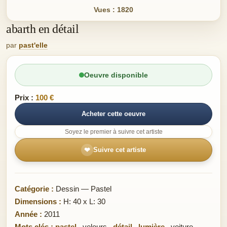
Vues : 1820
abarth en détail
par
past'elle
Oeuvre disponible
Prix :
100 €
Acheter cette oeuvre
Soyez le premier à suivre cet artiste
❤
Suivre cet artiste
Catégorie :
Dessin — Pastel
Dimensions :
H: 40 x L: 30
Année :
2011
Mots clés :
pastel
,
velours
,
détail
,
lumière
,
voiture
,