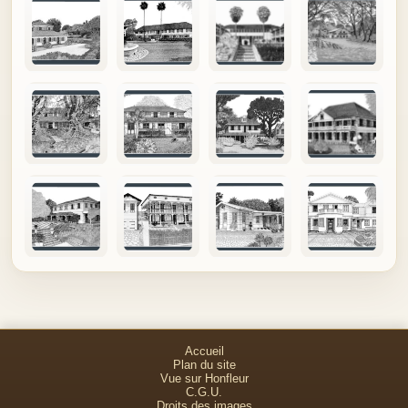
Accueil
Plan du site
Vue sur Honfleur
C.G.U.
Droits des images