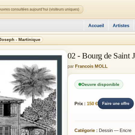
uvres consultées aujourd’hui (visiteurs uniques)
Accueil
Artistes
 Joseph - Martinique
02 - Bourg de Saint 
par
Francois MOLL
Oeuvre disponible
Prix :
150 €
Faire une offre
Catégorie :
Dessin — Encre