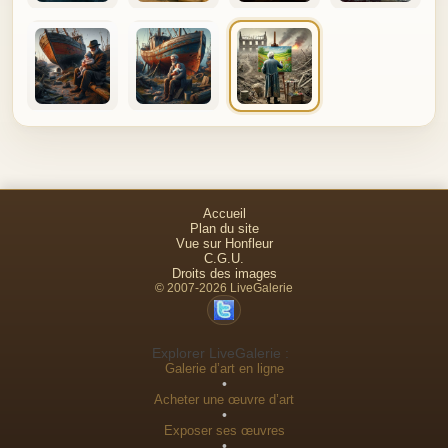
Accueil
Plan du site
Vue sur Honfleur
C.G.U.
Droits des images
© 2007-2026 LiveGalerie
Explorer LiveGalerie :
Galerie d’art en ligne
•
Acheter une œuvre d’art
•
Exposer ses œuvres
•